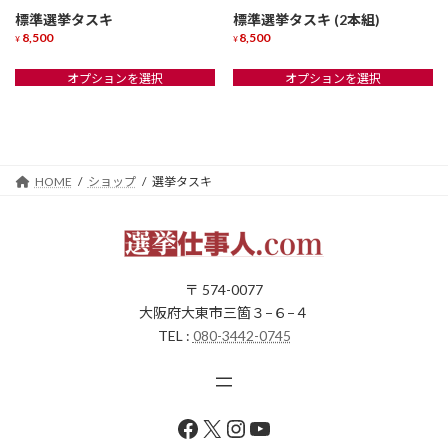
ョ
シ
標準選挙タスキ
標準選挙タスキ (2本組)
ン
ョ
8,500
8,500
¥
¥
が
ン
こ
こ
あ
が
オプションを選択
オプションを選択
の
の
り
あ
商
商
ま
り
品
品
す。
ま
に
に
オ
す。
は
は
プ
オ
複
複
HOME
ショップ
選挙タスキ
シ
プ
数
数
ョ
シ
の
の
ン
ョ
バ
バ
は
ン
リ
リ
商
は
エ
エ
〒 574-0077
品
商
ー
ー
ペ
大阪府大東市三箇３−６−４
品
シ
シ
ー
ペ
TEL :
080-3442-0745
ョ
ョ
ジ
ー
ン
ン
か
ジ
が
が
ら
か
あ
あ
選
ら
り
り
Facebook
X
Instagram
YouTube
択
選
ま
ま