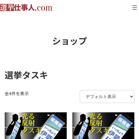
コ
ナ
ン
ビ
テ
ゲ
ン
ー
ツ
シ
へ
ョ
ショップ
ス
ン
キ
に
ッ
移
プ
動
選挙タスキ
全4件を表示