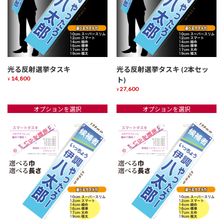
光る反射選挙タスキ
光る反射選挙タスキ (2本セッ
14,800
ト)
¥
27,600
こ
¥
の
こ
商
オプションを選択
オプションを選択
の
品
商
に
品
は
に
複
は
数
複
の
数
バ
の
リ
バ
エ
リ
ー
エ
シ
ー