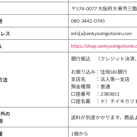
地
〒574-0077 大阪府大東市三
080-3442-0745
号
info[a]senkyoshigotonin.com
ドレス
https://shop.senkyoshigotonin
L
銀行振込 （クレジット決済
お振り込み：住信SBI銀行
支店名 ：法人第一支店
方法
預金種類 ：普通
口座番号 ：2380851
口座名義 ：ド）チイキカツ
以外の
送料が別途かかります。商品
額
量
1個から