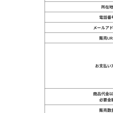
所在
電話番
メールア
販売UR
お支払い
商品代金
必要金
販売数