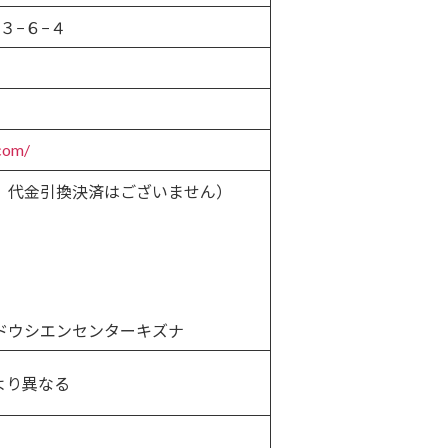
箇３−６−４
.com/
、代金引換決済はございません）
ドウシエンセンターキズナ
より異なる