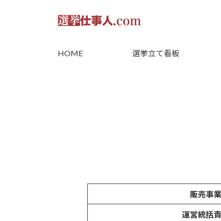
コ
ナ
ン
ビ
テ
ゲ
ン
ー
ツ
シ
HOME
選挙立て看板
へ
ョ
ス
ン
キ
に
ッ
移
プ
動
販売事
運営統括