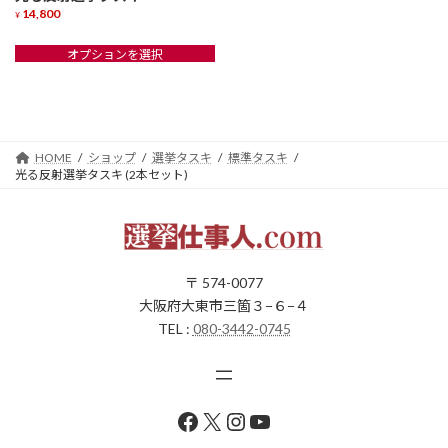
ョ
ョ
14,800
¥
ン
ン
こ
が
が
オプションを選択
の
あ
あ
商
り
り
品
ま
ま
に
す。
す。
は
オ
オ
複
HOME
ショップ
選挙タスキ
標準タスキ
プ
プ
光る反射選挙タスキ (2本セット)
数
シ
シ
の
ョ
ョ
バ
ン
ン
リ
は
は
エ
商
商
ー
〒 574-0077
品
品
シ
大阪府大東市三箇３−６−４
ペ
ペ
ョ
TEL :
080-3442-0745
ー
ー
ン
ジ
ジ
が
か
か
あ
ら
ら
り
選
選
Facebook
X
Instagram
YouTube
ま
択
択
す。