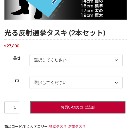
光る反射選挙タスキ (2本セット)
27,600
¥
長さ
巾
光
お買い物カゴに追加
る
反
射
商品コード:
Tl-2
カテゴリー:
標準タスキ
,
選挙タスキ
選