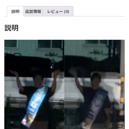
挙
タ
説明
追加情報
レビュー (0)
ス
キ
(2
説明
本
セ
ッ
ト)
個