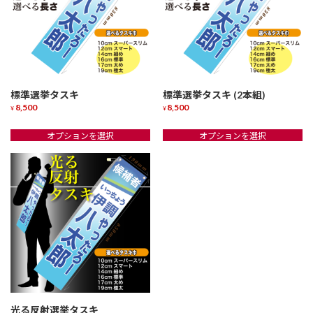
標準選挙タスキ
標準選挙タスキ (2本組)
8,500
8,500
¥
¥
こ
こ
オプションを選択
オプションを選択
の
の
商
商
品
品
に
に
は
は
複
複
数
数
の
の
バ
バ
リ
リ
エ
エ
ー
ー
シ
シ
光る反射選挙タスキ