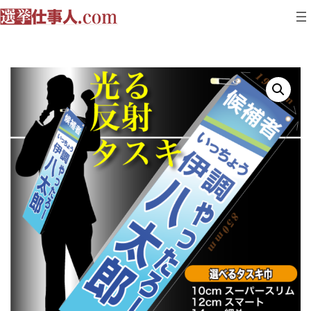
コ
ナ
ン
ビ
テ
ゲ
ン
ー
ツ
シ
へ
ョ
ス
ン
キ
に
ッ
移
プ
動